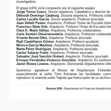
investigadora.
El grupo InPAr está compuesto por el siguiente equipo:
Jorge Torres Cueco
. Doctor arquitecto, Catedrático y director de
Déborah Domingo Calabuig
. Doctora arquitecta. Profesora cola
Carlos Lacalle García
. Doctor arquitecto. Profesor asociado.
Juan Deltell Pastor.
Arquitecto. Profesor Titular de Escuela Unive
Francisco Nieto Edo
. Arquitecto. Profesor Titular de Escuela Uni
Clara E. Mejía Vallejo
. Arquitecta. Profesora colaboradora.
Carla Sentieri Omarrementería
. Arquitecta. Profesora colaborad
Vicente Bernat Oltra
. Arquitecto. Profesor asociado.
Raúl Castellanos Gómez
. Arquitecto. Profesor ayudante.
Mónica García Martínez
. Arquitecta. Profesora asociada.
Marta Pérez Rodríguez
. Arquitecta. Profesora asociada.
Carlos Salazar Fraile
. Arquitecto. Profesor asociado.
Salvador José Sanchís Gisbert
. Arquitecto. Profesor asociado.
Enrique Fernández-Vivancos González
. Arquitecto. Ex profeso
Javier Rivera Linares.
Arquitecto. Doctorando Departamento Ur
Queremos agradecer al Museo de Arquitectura Finlan
especialmente al señor Timo Keinanen las facilidades conc
reproducir el material sobre Tapiola que forma parte de su archivo
Revista DPA
. Departament de Projectes Arquitectòni