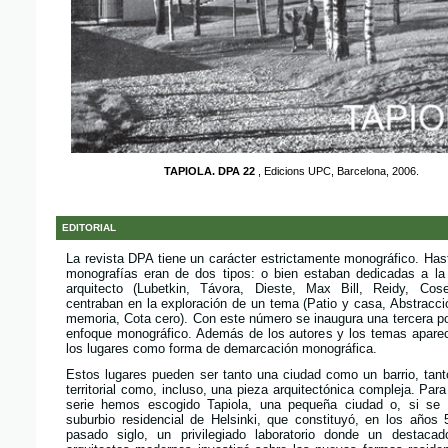
TAPIOLA. DPA 22
, Edicions UPC, Barcelona, 2006.
EDITORIAL
La revista DPA tiene un carácter estrictamente monográfico. Has
monografías eran de dos tipos: o bien estaban dedicadas a la
arquitecto (Lubetkin, Távora, Dieste, Max Bill, Reidy, Co
centraban en la exploración de un tema (Patio y casa, Abstracc
memoria, Cota cero). Con este número se inaugura una tercera po
enfoque monográfico. Además de los autores y los temas apare
los lugares como forma de demarcación monográfica.
Estos lugares pueden ser tanto una ciudad como un barrio, tan
territorial como, incluso, una pieza arquitectónica compleja. Par
serie hemos escogido Tapiola, una pequeña ciudad o, si se p
suburbio residencial de Helsinki, que constituyó, en los años
pasado siglo, un privilegiado laboratorio donde un destaca