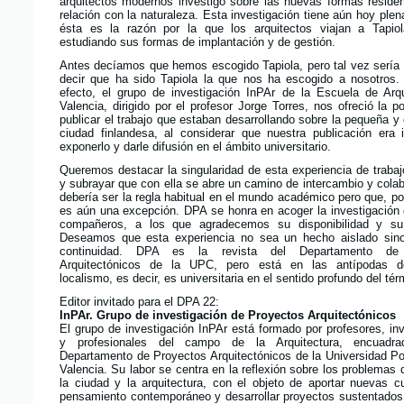
arquitectos modernos investigó sobre las nuevas formas reside
relación con la naturaleza. Esta investigación tiene aún hoy plen
ésta es la razón por la que los arquitectos viajan a Tapio
estudiando sus formas de implantación y de gestión.
Antes decíamos que hemos escogido Tapiola, pero tal vez sería
decir que ha sido Tapiola la que nos ha escogido a nosotros.
efecto, el grupo de investigación InPAr de la Escuela de Arqu
Valencia, dirigido por el profesor Jorge Torres, nos ofreció la po
publicar el trabajo que estaban desarrollando sobre la pequeña y
ciudad finlandesa, al considerar que nuestra publicación era 
exponerlo y darle difusión en el ámbito universitario.
Queremos destacar la singularidad de esta experiencia de trab
y subrayar que con ella se abre un camino de intercambio y cola
debería ser la regla habitual en el mundo académico pero que, po
es aún una excepción. DPA se honra en acoger la investigación
compañeros, a los que agradecemos su disponibilidad y su
Deseamos que esta experiencia no sea un hecho aislado sin
continuidad. DPA es la revista del Departamento de
Arquitectónicos de la UPC, pero está en las antípodas de
localismo, es decir, es universitaria en el sentido profundo del tér
Editor invitado para el DPA 22:
InPAr. Grupo de investigación de Proyectos Arquitectónicos
El grupo de investigación InPAr está formado por profesores, in
y profesionales del campo de la Arquitectura, encuadr
Departamento de Proyectos Arquitectónicos de la Universidad Po
Valencia. Su labor se centra en la reflexión sobre los problemas de
la ciudad y la arquitectura, con el objeto de aportar nuevas c
pensamiento contemporáneo y desarrollar proyectos sustentados